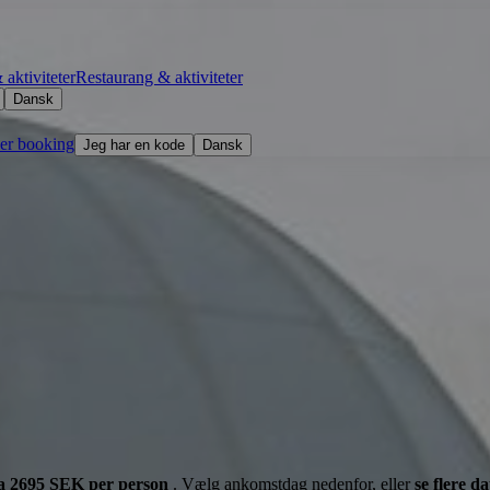
aktiviteter
Restaurang & aktiviteter
Dansk
ler booking
Jeg har en kode
Dansk
fra 2695 SEK per person
. Vælg ankomstdag nedenfor, eller
se flere d