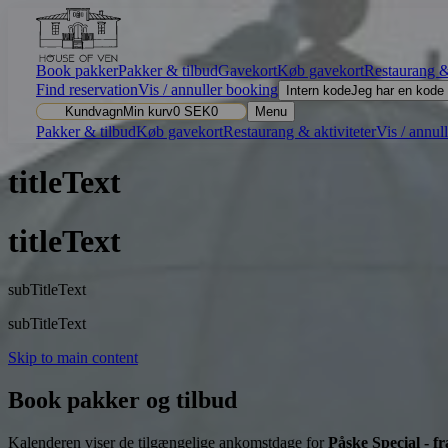
Book pakker
Pakker & tilbud
Gavekort
Køb gavekort
Restaurang & 
Find reservation
Vis / annuller booking
Intern kode
Jeg har en kode
Kundvagn
Min kurv
0
SEK
0
Menu
Pakker & tilbud
Køb gavekort
Restaurang & aktiviteter
Vis / annul
titleText
titleText
subTitleText
subTitleText
Skip to main content
Book pakker og tilbud
Kalenderen viser de tilgængelige ankomstdage for
Påske Special - 