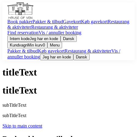
Book pakker
Pakker & tilbud
Gavekort
Køb gavekort
Restaurang
& aktiviteter
Restaurang & aktiviteter
Find reservation
Vis / annuller booking
Intern kode
Jeg har en kode
Dansk
Kundvagn
Min kurv
0
Menu
Pakker & tilbud
Køb gavekort
Restaurang & aktiviteter
Vis /
annuller booking
Jeg har en kode
Dansk
titleText
titleText
subTitleText
subTitleText
Skip to main content