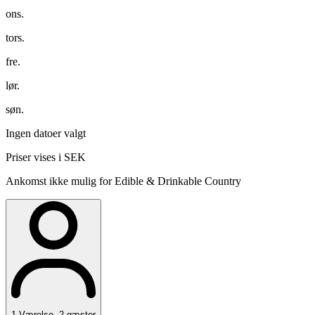
ons.
tors.
fre.
lør.
søn.
Ingen datoer valgt
Priser vises i SEK
Ankomst ikke mulig for Edible & Drinkable Country
1
Værelse
,
2
gæster