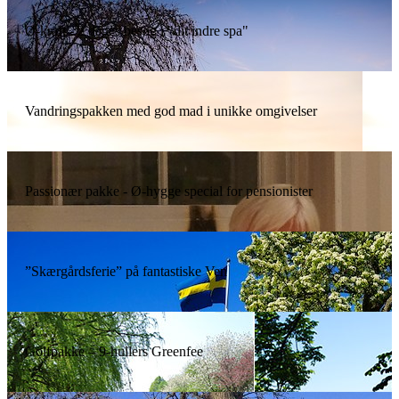
Ø-kraft - 2 dages besøg i "dit indre spa"
Vandringspakken med god mad i unikke omgivelser
Passionær pakke - Ø-hygge special for pensionister
”Skærgårdsferie” på fantastiske Ven
Golfpakke – 9-hullers Greenfee