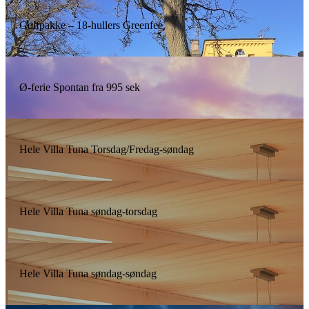
Golfpakke – 18-hullers Greenfee
Ø-ferie Spontan fra 995 sek
Hele Villa Tuna Torsdag/Fredag-søndag
Hele Villa Tuna søndag-torsdag
Hele Villa Tuna søndag-søndag