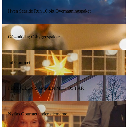
Hven Seaside Run 10 okt Övernattningspaket
Gås-middag Ø-hyggespakke
Jul Gourmet
FEJR JULEN SAMMEN MED OS I ÅR
Nytårs Gourmet under stjernerne